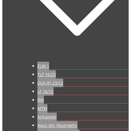
ELW 1
TLF 16/25
DLA (K) 23/12
LF 16/12
RW
MTW
Anhänger
Haus der Feuerwehr