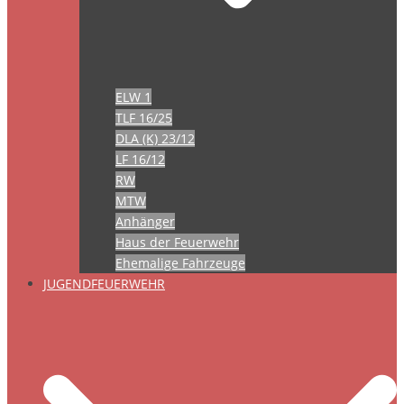
ELW 1
TLF 16/25
DLA (K) 23/12
LF 16/12
RW
MTW
Anhänger
Haus der Feuerwehr
Ehemalige Fahrzeuge
JUGENDFEUERWEHR