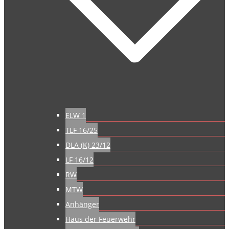
ELW 1
TLF 16/25
DLA (K) 23/12
LF 16/12
RW
MTW
Anhänger
Haus der Feuerwehr