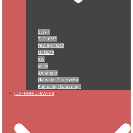
ELW 1
TLF 16/25
DLA (K) 23/12
LF 16/12
RW
MTW
Anhänger
Haus der Feuerwehr
Ehemalige Fahrzeuge
JUGENDFEUERWEHR