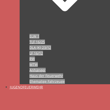
ELW 1
TLF 16/25
DLA (K) 23/12
LF 16/12
RW
MTW
Anhänger
Haus der Feuerwehr
Ehemalige Fahrzeuge
JUGENDFEUERWEHR