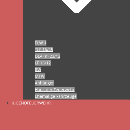
ELW 1
TLF 16/25
DLA (K) 23/12
LF 16/12
RW
MTW
Anhänger
Haus der Feuerwehr
Ehemalige Fahrzeuge
JUGENDFEUERWEHR