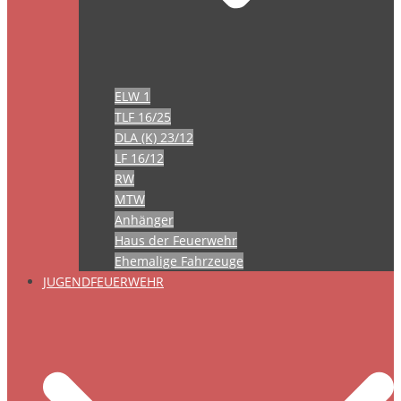
ELW 1
TLF 16/25
DLA (K) 23/12
LF 16/12
RW
MTW
Anhänger
Haus der Feuerwehr
Ehemalige Fahrzeuge
JUGENDFEUERWEHR