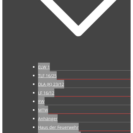
ELW 1
TLF 16/25
DLA (K) 23/12
LF 16/12
RW
MTW
Anhänger
Haus der Feuerwehr