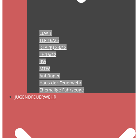
ELW 1
TLF 16/25
DLA (K) 23/12
LF 16/12
RW
MTW
Anhänger
Haus der Feuerwehr
Ehemalige Fahrzeuge
JUGENDFEUERWEHR