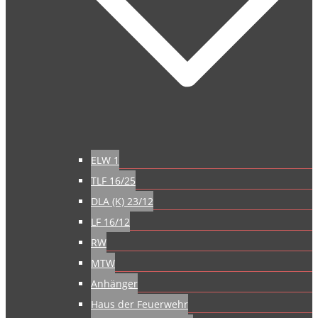
ELW 1
TLF 16/25
DLA (K) 23/12
LF 16/12
RW
MTW
Anhänger
Haus der Feuerwehr