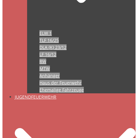
ELW 1
TLF 16/25
DLA (K) 23/12
LF 16/12
RW
MTW
Anhänger
Haus der Feuerwehr
Ehemalige Fahrzeuge
JUGENDFEUERWEHR