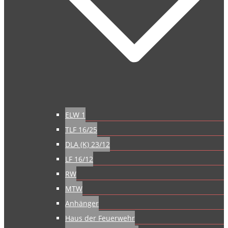
ELW 1
TLF 16/25
DLA (K) 23/12
LF 16/12
RW
MTW
Anhänger
Haus der Feuerwehr