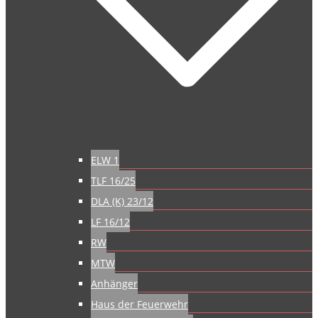
ELW 1
TLF 16/25
DLA (K) 23/12
LF 16/12
RW
MTW
Anhänger
Haus der Feuerwehr