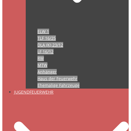
ELW 1
TLF 16/25
DLA (K) 23/12
LF 16/12
RW
MTW
Anhänger
Haus der Feuerwehr
Ehemalige Fahrzeuge
JUGENDFEUERWEHR