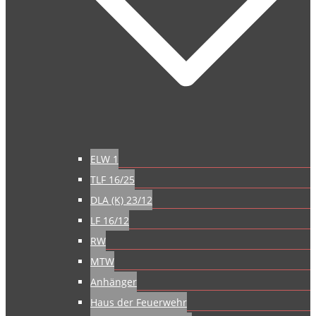
ELW 1
TLF 16/25
DLA (K) 23/12
LF 16/12
RW
MTW
Anhänger
Haus der Feuerwehr