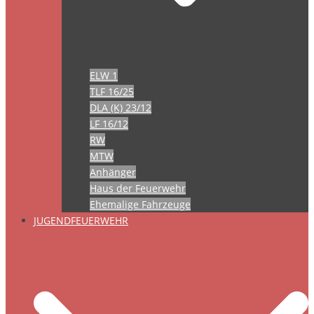
ELW 1
TLF 16/25
DLA (K) 23/12
LF 16/12
RW
MTW
Anhänger
Haus der Feuerwehr
Ehemalige Fahrzeuge
JUGENDFEUERWEHR