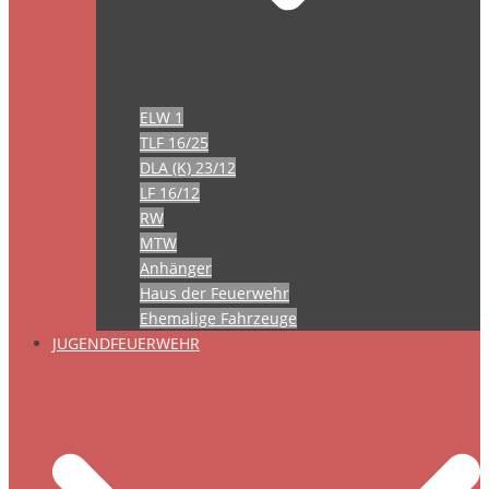
ELW 1
TLF 16/25
DLA (K) 23/12
LF 16/12
RW
MTW
Anhänger
Haus der Feuerwehr
Ehemalige Fahrzeuge
JUGENDFEUERWEHR