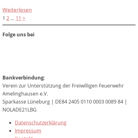
Weiterlesen
Seitennummerierung
1
2
…
11
>
der
Beiträge
Folge uns bei
Bankverbindung
:
Verein zur Unterstützung der Freiwilligen Feuerwehr
Amelinghausen e.V.
Sparkasse Lüneburg | DE84 2405 0110 0003 0089 84 |
NOLADE21LBG
Datenschutzerklärung
Impressum