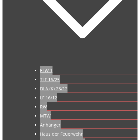
ELW 1
TLF 16/25
DLA (K) 23/12
LF 16/12
RW
MTW
Anhänger
Haus der Feuerwehr